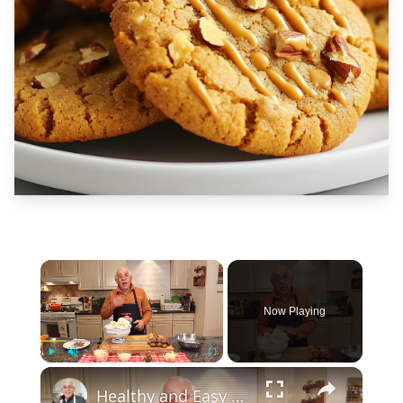
×
Now Playing
×
Play
Unmute
Fullscreen
Healthy and Easy Cauliflower Rice Recipe | Low-Carb & Keto-Friendly