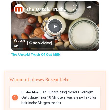
×
Play
Unmute
Fullscreen
The Untold Truth Of Oat Milk
Play
Watch
on
Video
The Untold Truth Of Oat Milk
Warum ich dieses Rezept liebe
Einfachheit:
Die Zubereitung dieser Overnight
Oats dauert nur 10 Minuten, was sie perfekt für
hektische Morgen macht.