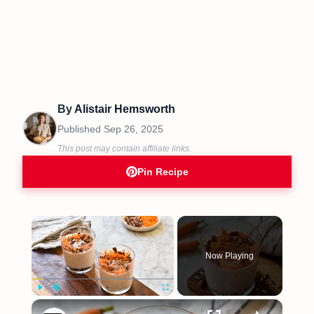
By
Alistair Hemsworth
Published
Sep 26, 2025
This post may contain affiliate links.
Pin Recipe
×
Now Playing
×
Play
Unmute
Fullscreen