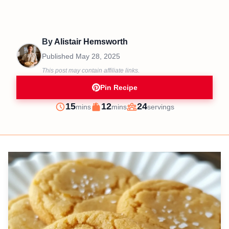
By
Alistair Hemsworth
Published
May 28, 2025
This post may contain affiliate links.
Pin Recipe
minutes
minutes
15
12
24
mins
mins
servings
Prep
Cook
Servings