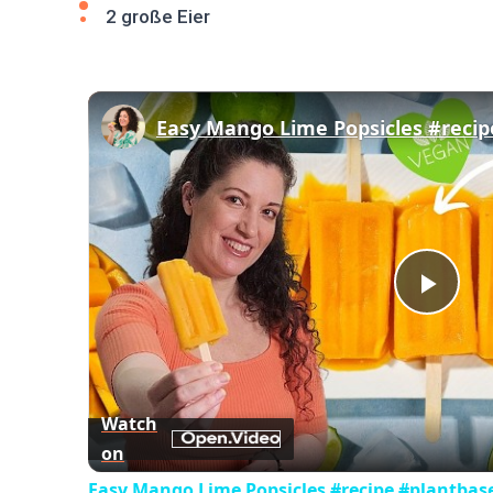
2 große Eier
Play
Vid
Watch
on
Easy Mango Lime Popsicles #recipe #plantbas