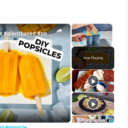
×
×
Easy Mango Lime Popsicles #recipe #plantbased #popsicle
Play
Unmute
Fullscreen
Now Playing
eo
ed #popsicle