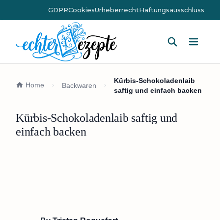
GDPR
Cookies
Urheberrecht
Haftungsausschluss
Hauptm
Kürbis-Schokoladenlaib
Home
Backwaren
saftig und einfach backen
Kürbis-Schokoladenlaib saftig und
einfach backen