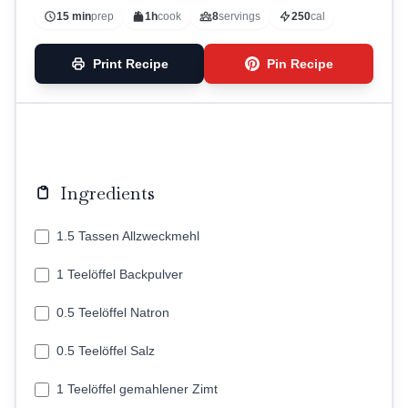
15 min
prep
1h
cook
8
servings
250
cal
Print Recipe
Pin Recipe
Ingredients
1.5 Tassen Allzweckmehl
1 Teelöffel Backpulver
0.5 Teelöffel Natron
0.5 Teelöffel Salz
1 Teelöffel gemahlener Zimt