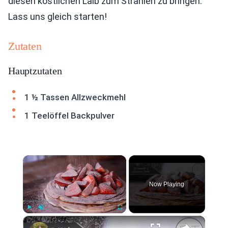
diesen köstlichen Laib zum Strahlen zu bringen.
Lass uns gleich starten!
Zutaten
Hauptzutaten
1 ½ Tassen Allzweckmehl
1 Teelöffel Backpulver
×
Now Playing
×
Play
Unmute
Fullscreen