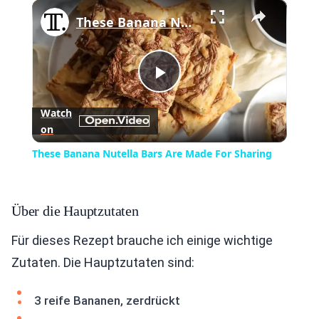
×
Play
Unmute
Fullscreen
These Banana Nutella Bars Are Made For Sharing
Play
Watch
on
Video
These Banana Nutella Bars Are Made For Sharing
Über die Hauptzutaten
Für dieses Rezept brauche ich einige wichtige
Zutaten. Die Hauptzutaten sind:
3 reife Bananen, zerdrückt