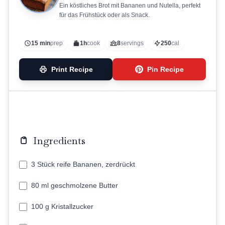
Ein köstliches Brot mit Bananen und Nutella, perfekt
für das Frühstück oder als Snack.
15 min
prep
1h
cook
8
servings
250
cal
Print Recipe
Pin Recipe
Ingredients
3 Stück reife Bananen, zerdrückt
80 ml geschmolzene Butter
100 g Kristallzucker