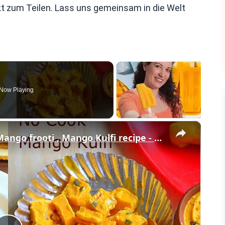
ekt zum Teilen. Lass uns gemeinsam in die Welt
Now Playing
×
2 Mango dessert recipes Indian - Mango frooti , Mango Kulfi recipe - How To Make Dessert With Mango