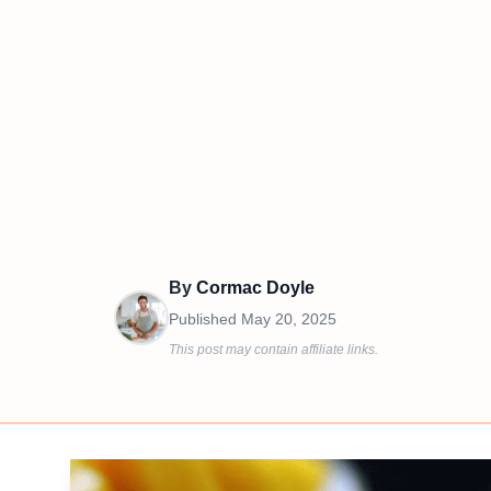
By
Cormac Doyle
Published
May 20, 2025
This post may contain affiliate links.