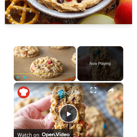
×
Now Playing
×
Play
Unmute
Fullscreen
Monster-Sized Monster Cookies Recipe
Play
Watch on