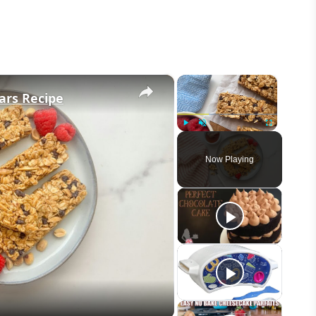
×
×
ars Recipe
Play
Unmute
Fullscreen
Now Playing
eo