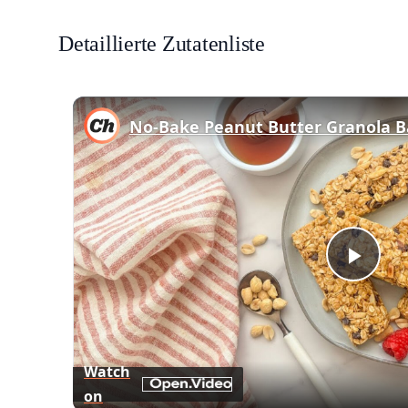
Detaillierte Zutatenliste
No-Bake Peanut Butter Granola B
Play
Vid
Watch
on