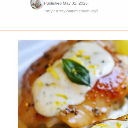
Published
May 31, 2026
This post may contain affiliate links.