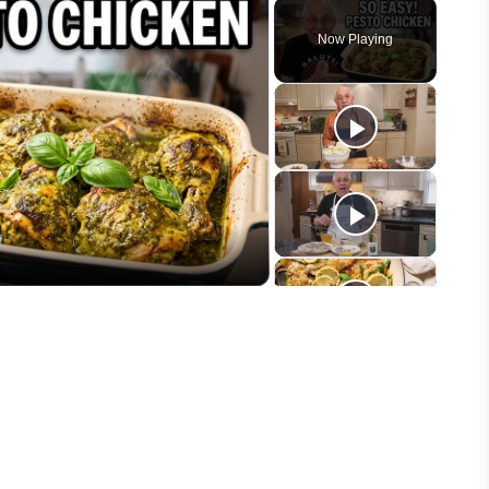
Play
Unmute
Fullscreen
Now Playing
eo