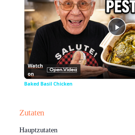
Play
Vid
Watch
on
Baked Basil Chicken
Zutaten
Hauptzutaten