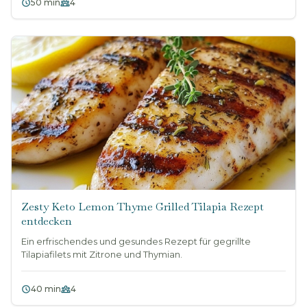
50 min
4
Zesty Keto Lemon Thyme Grilled Tilapia Rezept
entdecken
Ein erfrischendes und gesundes Rezept für gegrillte
Tilapiafilets mit Zitrone und Thymian.
40 min
4