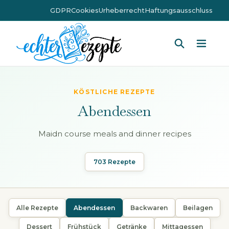
GDPR
Cookies
Urheberrecht
Haftungsausschluss
Hauptm
KÖSTLICHE REZEPTE
Abendessen
Maidn course meals and dinner recipes
703 Rezepte
Alle Rezepte
Abendessen
Backwaren
Beilagen
Dessert
Frühstück
Getränke
Mittagessen