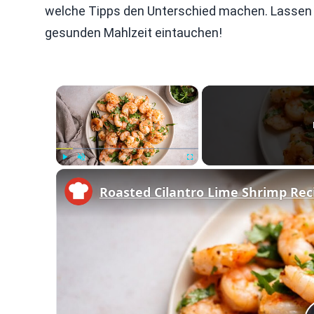
welche Tipps den Unterschied machen. Lassen Si
gesunden Mahlzeit eintauchen!
×
Play
Unmute
Fullscreen
Roasted Cilantro Lime Shrimp Rec