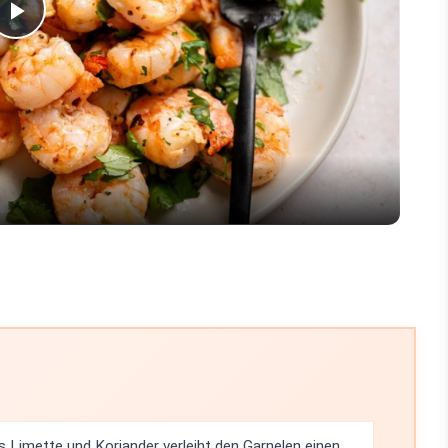
Play
Video
 Limette und Koriander verleiht den Garnelen einen