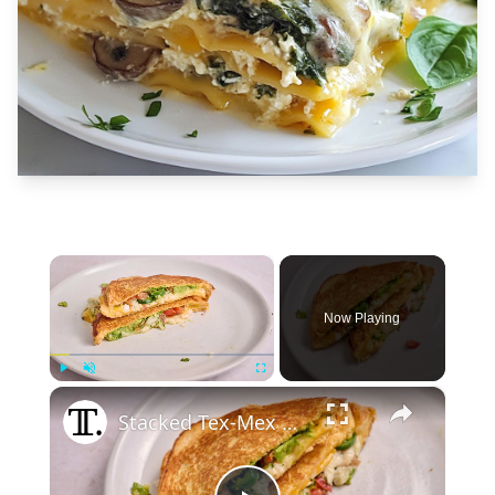
×
Now Playing
×
Play
Unmute
Fullscreen
Stacked Tex-Mex Grilled Cheese Recipe