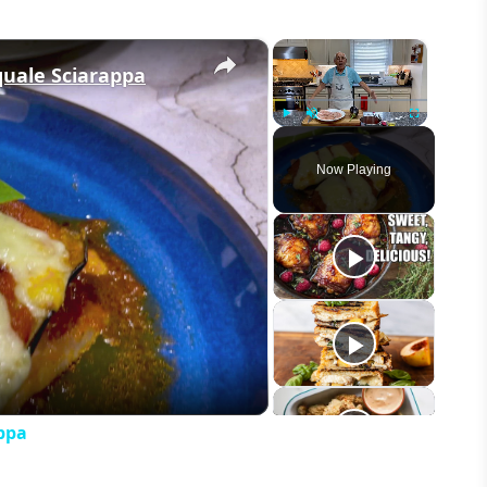
×
×
quale Sciarappa
Play
Unmute
Fullscreen
Now Playing
eo
ppa