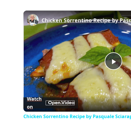
Chicken Sorrentino Recipe by Pas
Play
Vid
Watch
on
Chicken Sorrentino Recipe by Pasquale Sciara