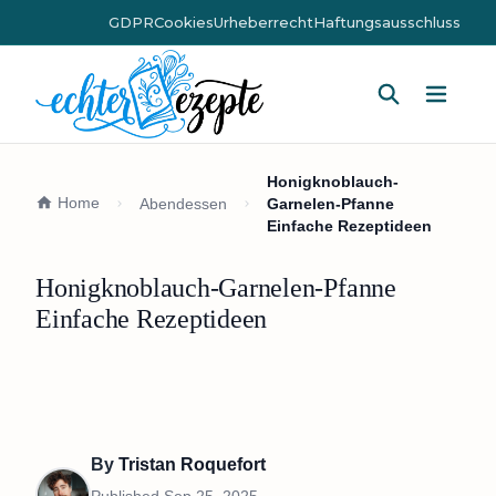
GDPR
Cookies
Urheberrecht
Haftungsausschluss
Hauptm
Honigknoblauch-
Home
Abendessen
Garnelen-Pfanne
Einfache Rezeptideen
Honigknoblauch-Garnelen-Pfanne
Einfache Rezeptideen
By
Tristan Roquefort