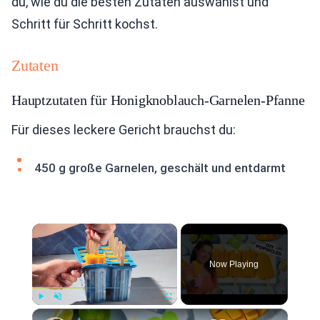
du, wie du die besten Zutaten auswählst und
Schritt für Schritt kochst.
Zutaten
Hauptzutaten für Honigknoblauch-Garnelen-Pfanne
Für dieses leckere Gericht brauchst du:
450 g große Garnelen, geschält und entdarmt
×
Now Playing
×
Play
Unmute
Fullscreen