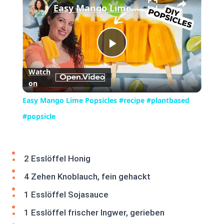
Easy Mango Lime Popsicles #recipe #plantbased #popsicle
Play
Watch
on
Video
Easy Mango Lime Popsicles #recipe #plantbased
#popsicle
2 Esslöffel Honig
4 Zehen Knoblauch, fein gehackt
1 Esslöffel Sojasauce
1 Esslöffel frischer Ingwer, gerieben