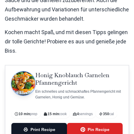
Sauce und die Garnelen zuzubereiten. Auch die
Aufbewahrung und Variationen für unterschiedliche
Geschmäcker wurden behandelt.
Kochen macht Spaß, und mit diesen Tipps gelingen
dir tolle Gerichte! Probiere es aus und genieße jede
Biss.
Honig Knoblauch Garnelen
Pfannengericht
Ein schnelles und schmackhaftes Pfannengericht mit
Garnelen, Honig und Gemüse.
10 min
prep
15 min
cook
4
servings
350
cal
Print Recipe
Pin Recipe