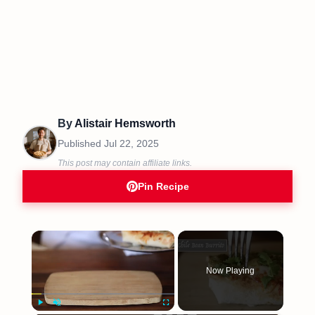
By
Alistair Hemsworth
Published
Jul 22, 2025
This post may contain affiliate links.
Pin Recipe
×
Now Playing