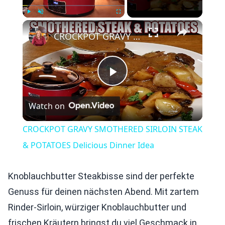
×
Play
Unmute
Fullscreen
CROCKPOT GRAVY SMOTHERED SIRLOIN STEAK & POTATOES Delicious Dinner Idea
Play
Watch on
Video
CROCKPOT GRAVY SMOTHERED SIRLOIN STEAK
& POTATOES Delicious Dinner Idea
Knoblauchbutter Steakbisse sind der perfekte
Genuss für deinen nächsten Abend. Mit zartem
Rinder-Sirloin, würziger Knoblauchbutter und
frischen Kräutern bringst du viel Geschmack in