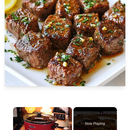
×
Now Playing