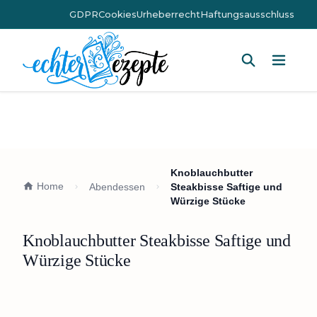
GDPR
Cookies
Urheberrecht
Haftungsausschluss
Hauptm
Knoblauchbutter
Home
Abendessen
Steakbisse Saftige und
Würzige Stücke
Knoblauchbutter Steakbisse Saftige und
Würzige Stücke