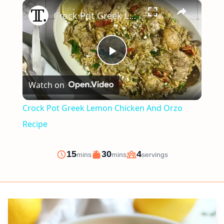
×
Play
Unmute
Fullscreen
Crock Pot Greek Lemon Chicken And Orzo Recipe
Play
Watch on
Video
Crock Pot Greek Lemon Chicken And Orzo
Recipe
minutes
minutes
15
30
4
mins
mins
servings
Prep
Cook
Servings