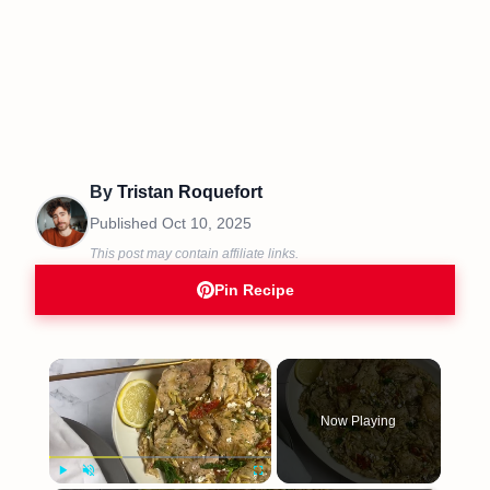
By
Tristan Roquefort
Published
Oct 10, 2025
This post may contain affiliate links.
Pin Recipe
×
Now Playing