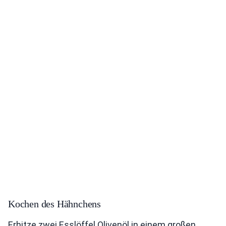
Kochen des Hähnchens
Erhitze zwei Esslöffel Olivenöl in einem großen