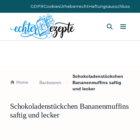
GDPR
Cookies
Urheberrecht
Haftungsausschluss
Hauptm
Schokoladenstückchen
Home
Backwaren
Bananenmuffins saftig
und lecker
Schokoladenstückchen Bananenmuffins
saftig und lecker