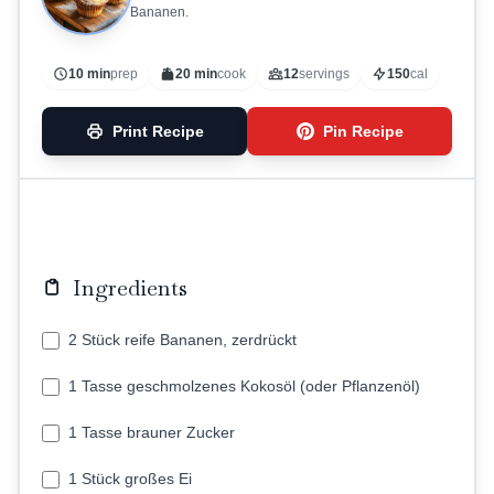
Bananen.
10 min
prep
20 min
cook
12
servings
150
cal
Print Recipe
Pin Recipe
Ingredients
2 Stück reife Bananen, zerdrückt
1 Tasse geschmolzenes Kokosöl (oder Pflanzenöl)
1 Tasse brauner Zucker
1 Stück großes Ei