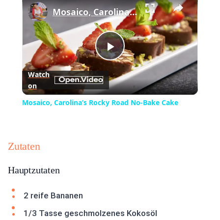
Mosaico, Carolina’s Rocky Road No-Bake Cake
Play
Watch
on
Video
Mosaico, Carolina’s Rocky Road No-Bake Cake
Zutaten
Hauptzutaten
2 reife Bananen
1/3 Tasse geschmolzenes Kokosöl