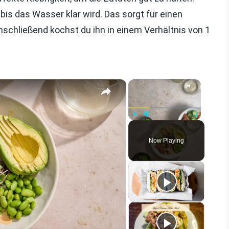
bis das Wasser klar wird. Das sorgt für einen
schließend kochst du ihn in einem Verhältnis von 1
×
×
Play
Unmute
Fullscreen
Now Playing
eo