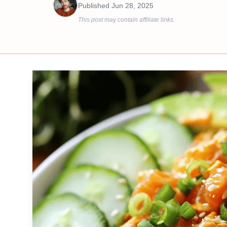
Published
Jun 28, 2025
This post may contain affiliate links.