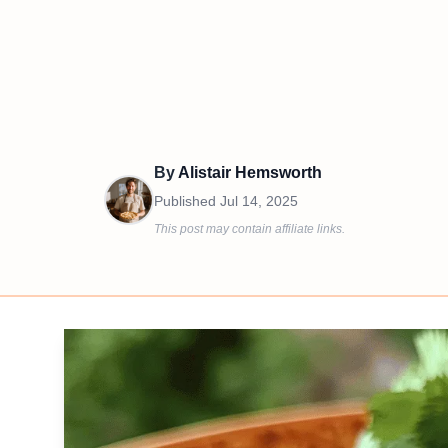
By
Alistair Hemsworth
Published
Jul 14, 2025
This post may contain affiliate links.