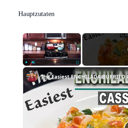
Hauptzutaten
×
Play
Unmute
Fullscreen
The Easiest ENCHILADA BURRITO