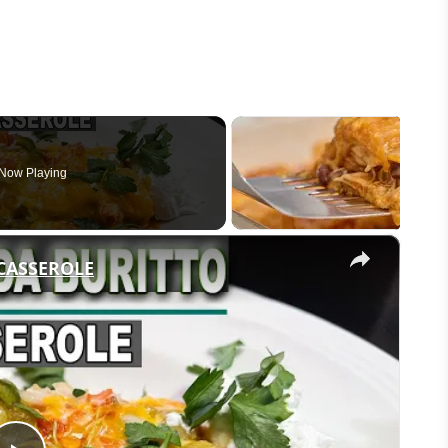
Now Playing
×
 CASSEROLE