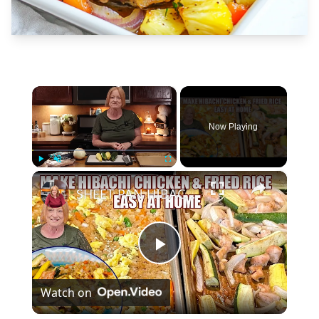
×
Now Playing
×
Play
Unmute
Fullscreen
SHEET PAN HIBACHI CHICKEN & FRIED RICE Easy Dinner Idea
Play
Watch on
Video