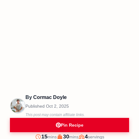
By
Cormac Doyle
Published
Oct 2, 2025
This post may contain affiliate links.
Pin Recipe
minutes
minutes
15
30
4
mins
mins
servings