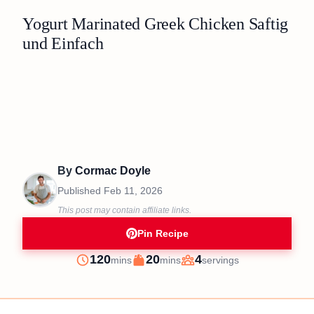
Yogurt Marinated Greek Chicken Saftig
und Einfach
By
Cormac Doyle
Published
Feb 11, 2026
This post may contain affiliate links.
Pin Recipe
minutes
minutes
120
20
4
mins
mins
servings
Prep
Cook
Servings