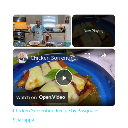
×
Now Playing
×
Play
Unmute
Fullscreen
Chicken Sorrentino Recipe by Pasquale Sciarappa
Play
Watch on
Video
Chicken Sorrentino Recipe by Pasquale
Sciarappa