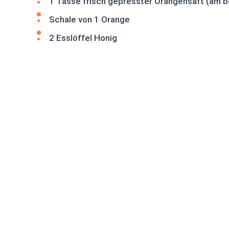
1 Tasse frisch gepresster Orangensaft (am 
Schale von 1 Orange
2 Esslöffel Honig