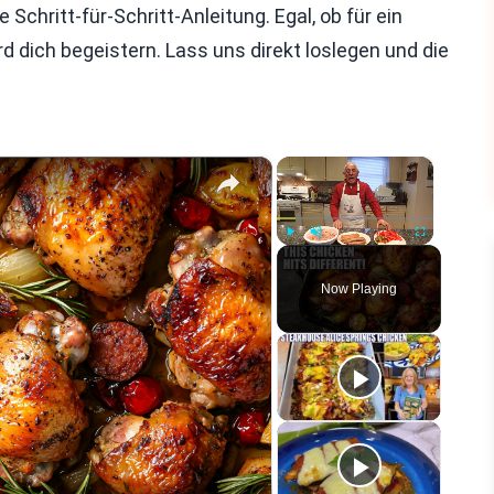
 Schritt-für-Schritt-Anleitung. Egal, ob für ein
d dich begeistern. Lass uns direkt loslegen und die
×
×
Play
Unmute
Fullscreen
Now Playing
eo