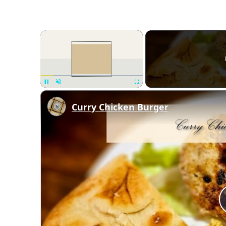
×
Unmute
Curry Chicken Burger