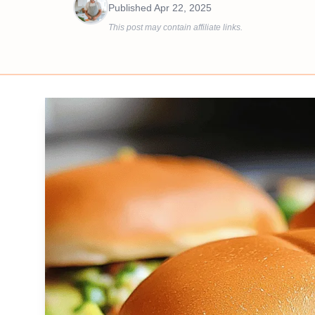
Published
Apr 22, 2025
This post may contain affiliate links.