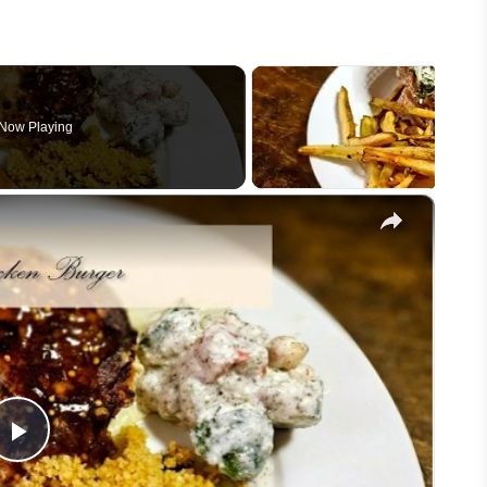
Now Playing
×
Play