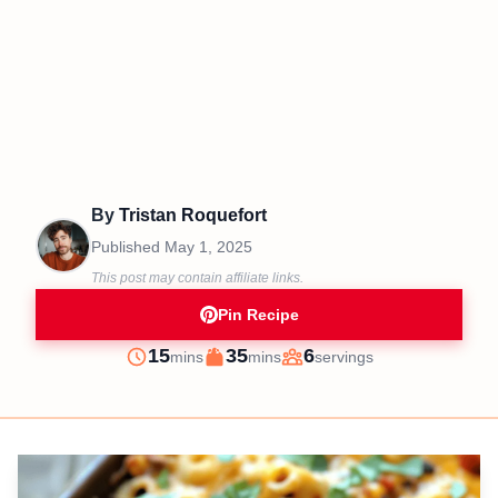
By
Tristan Roquefort
Published
May 1, 2025
This post may contain affiliate links.
Pin Recipe
minutes
minutes
15
35
6
mins
mins
servings
Prep
Cook
Servings