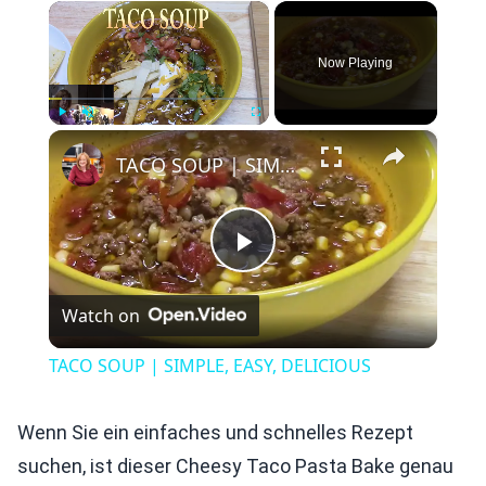
×
Now Playing
×
Play
Unmute
Fullscreen
TACO SOUP | SIMPLE, EASY, DELICIOUS
Play
Watch on
Video
TACO SOUP | SIMPLE, EASY, DELICIOUS
Wenn Sie ein einfaches und schnelles Rezept
suchen, ist dieser Cheesy Taco Pasta Bake genau