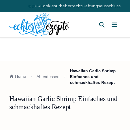
GDPR
Cookies
Urheberrecht
Haftungsausschluss
Hauptm
Hawaiian Garlic Shrimp
Home
Abendessen
Einfaches und
schmackhaftes Rezept
Hawaiian Garlic Shrimp Einfaches und
schmackhaftes Rezept