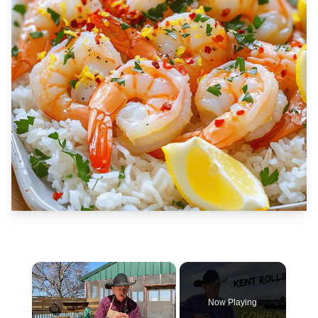
×
Now Playing