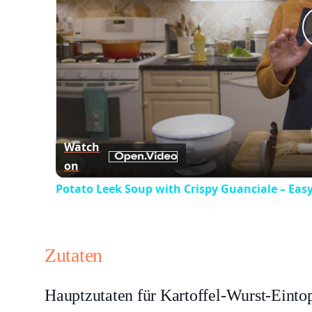
Watch
on
Potato Leek Soup with Crispy Guanciale – Eas
Zutaten
Hauptzutaten für Kartoffel-Wurst-Einto