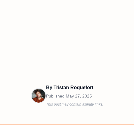
By
Tristan Roquefort
Published
May 27, 2025
This post may contain affiliate links.