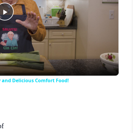
Play
Video
y and Delicious Comfort Food!
pf